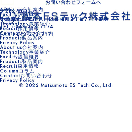
お問い合わせフォームへ
About us
〒262-0032
Facility
千葉県千葉市花見川区幕張町2丁目7714番地
Column
Technology
TEL：043-273-7174
Recruit
Contact
FAX：043-273-7171
Products
Privacy Policy
About us
Technology
Facility
Products
Recruit
Column
Contact
Privacy Policy
© 2026 Matsumoto ES Tech Co., Ltd.