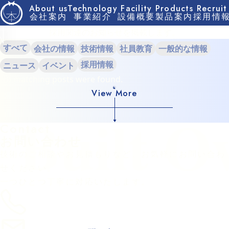
コラム
About us
Technology
Facility
Products
Recruit
最新のお知らせ・イベント情報
・
採用関連のお知らせを掲載します。
すべて
会社の情報
技術情報
社員教育
一般的な情報
採用情報
ニュース
イベント
No matching posts were found.
View More
お問い合わせ
技術のご相談やお見積もりなど、お気軽にお問い合わ
せください。
一つひとつ丁寧に対応いたします。
お電話でのお問い合わせ
043-273-7174
受付時間／平日8:00〜17:00
メールでのお問い合わせ